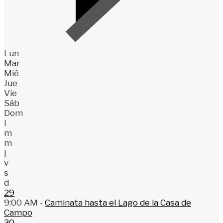
Lun
Mar
Mié
Jue
Vie
Sáb
Dom
l
m
m
j
v
s
d
29
9:00 AM -
Caminata hasta el Lago de la Casa de
Campo
30