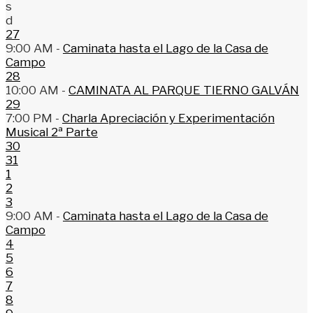
s
d
27
9:00 AM -
Caminata hasta el Lago de la Casa de
Campo
28
10:00 AM -
CAMINATA AL PARQUE TIERNO GALVÁN
29
7:00 PM -
Charla Apreciación y Experimentación
Musical 2ª Parte
30
31
1
2
3
9:00 AM -
Caminata hasta el Lago de la Casa de
Campo
4
5
6
7
8