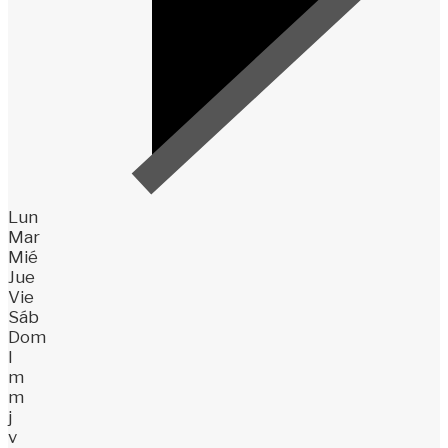
Lun
Mar
Mié
Jue
Vie
Sáb
Dom
l
m
m
j
v