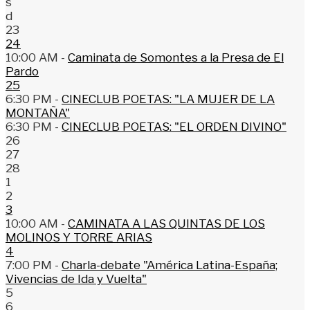
s
d
23
24
10:00 AM -
Caminata de Somontes a la Presa de El
Pardo
25
6:30 PM -
CINECLUB POETAS: "LA MUJER DE LA
MONTAÑA"
6:30 PM -
CINECLUB POETAS: "EL ORDEN DIVINO"
26
27
28
1
2
3
10:00 AM -
CAMINATA A LAS QUINTAS DE LOS
MOLINOS Y TORRE ARIAS
4
7:00 PM -
Charla-debate "América Latina-España;
Vivencias de Ida y Vuelta"
5
6