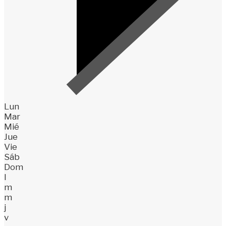
Lun
Mar
Mié
Jue
Vie
Sáb
Dom
l
m
m
j
v