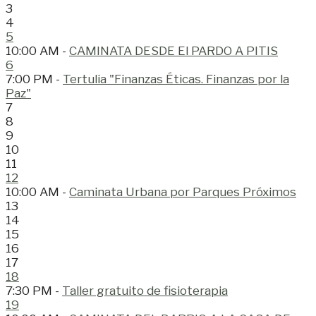
3
4
5
10:00 AM -
CAMINATA DESDE El PARDO A PITIS
6
7:00 PM -
Tertulia "Finanzas Éticas. Finanzas por la
Paz"
7
8
9
10
11
12
10:00 AM -
Caminata Urbana por Parques Próximos
13
14
15
16
17
18
7:30 PM -
Taller gratuito de fisioterapia
19