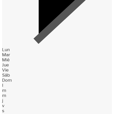
Lun
Mar
Mié
Jue
Vie
Sáb
Dom
l
m
m
j
v
s