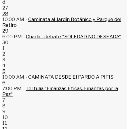
d
27
28
10:00 AM -
Caminata al Jardín Botánico y Parque del
Retiro
29
6:00 PM -
Charla - debate "SOLEDAD NO DESEADA"
30
1
2
3
4
5
10:00 AM -
CAMINATA DESDE El PARDO A PITIS
6
7:00 PM -
Tertulia "Finanzas Éticas. Finanzas por la
Paz"
7
8
9
10
11
12