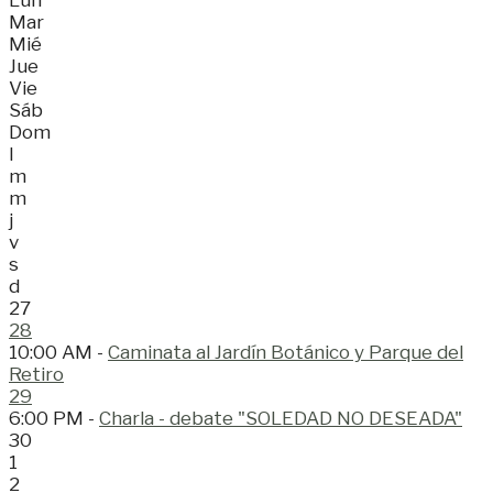
Mar
Mié
Jue
Vie
Sáb
Dom
l
m
m
j
v
s
d
27
28
10:00 AM -
Caminata al Jardín Botánico y Parque del
Retiro
29
6:00 PM -
Charla - debate "SOLEDAD NO DESEADA"
30
1
2