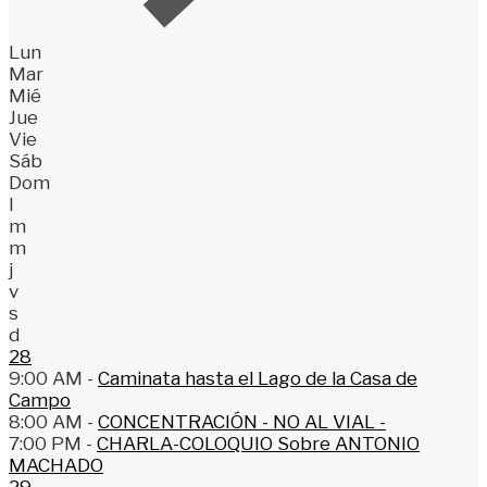
Lun
Mar
Mié
Jue
Vie
Sáb
Dom
l
m
m
j
v
s
d
28
9:00 AM -
Caminata hasta el Lago de la Casa de
Campo
8:00 AM -
CONCENTRACIÓN - NO AL VIAL -
7:00 PM -
CHARLA-COLOQUIO Sobre ANTONIO
MACHADO