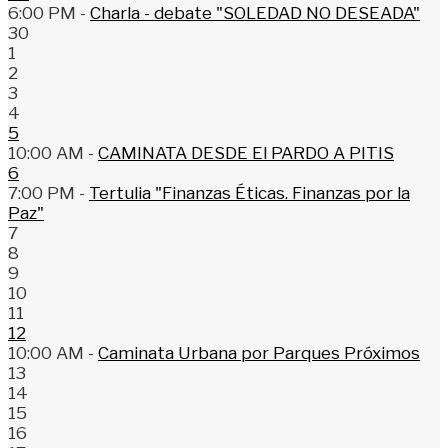
6:00 PM -
Charla - debate "SOLEDAD NO DESEADA"
30
1
2
3
4
5
10:00 AM -
CAMINATA DESDE El PARDO A PITIS
6
7:00 PM -
Tertulia "Finanzas Éticas. Finanzas por la
Paz"
7
8
9
10
11
12
10:00 AM -
Caminata Urbana por Parques Próximos
13
14
15
16