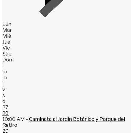
Lun
Mar
Mié
Jue
Vie
Sáb
Dom
l
m
m
j
v
s
d
27
28
10:00 AM -
Caminata al Jardín Botánico y Parque del
Retiro
29