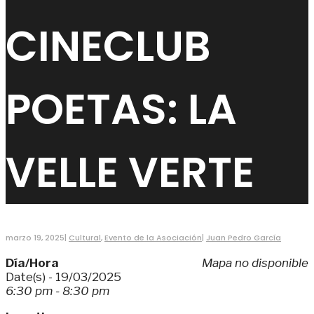
CINECLUB
POETAS: LA
VELLE VERTE
marzo 19, 2025
|
Cultural
,
Evento de la Asociación
|
Juan Pedro García
Día/Hora
Mapa no disponible
Date(s) - 19/03/2025
6:30 pm - 8:30 pm