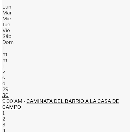
Lun
Mar
Mié
Jue
Vie
Sáb
Dom
l
m
m
j
v
s
d
29
30
9:00 AM -
CAMINATA DEL BARRIO A LA CASA DE
CAMPO
1
2
3
4