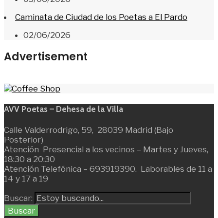
Caminata de Ciudad de los Poetas a El Pardo
02/06/2026
Advertisement
AVV Poetas – Dehesa de la Villa
Calle Valderrodrigo, 59, 28039 Madrid (Bajo
Posterior)
Atención Presencial a los vecinos – Martes y Jueves,
18:30 a 20:30
Atención Telefónica – 693919390. Laborables de 11 a
14 y 17 a 19
Buscar:
Buscar