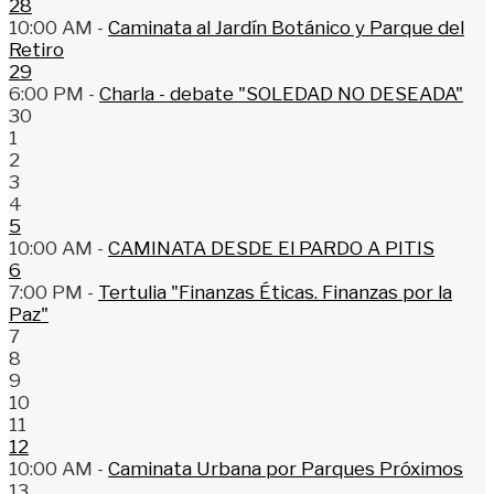
28
10:00 AM -
Caminata al Jardín Botánico y Parque del
Retiro
29
6:00 PM -
Charla - debate "SOLEDAD NO DESEADA"
30
1
2
3
4
5
10:00 AM -
CAMINATA DESDE El PARDO A PITIS
6
7:00 PM -
Tertulia "Finanzas Éticas. Finanzas por la
Paz"
7
8
9
10
11
12
10:00 AM -
Caminata Urbana por Parques Próximos
13