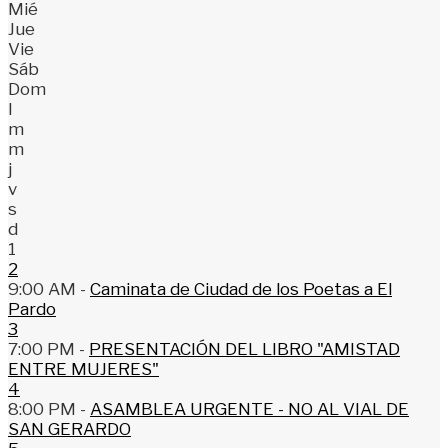
Mié
Jue
Vie
Sáb
Dom
l
m
m
j
v
s
d
1
2
9:00 AM -
Caminata de Ciudad de los Poetas a El
Pardo
3
7:00 PM -
PRESENTACIÓN DEL LIBRO "AMISTAD
ENTRE MUJERES"
4
8:00 PM -
ASAMBLEA URGENTE - NO AL VIAL DE
SAN GERARDO