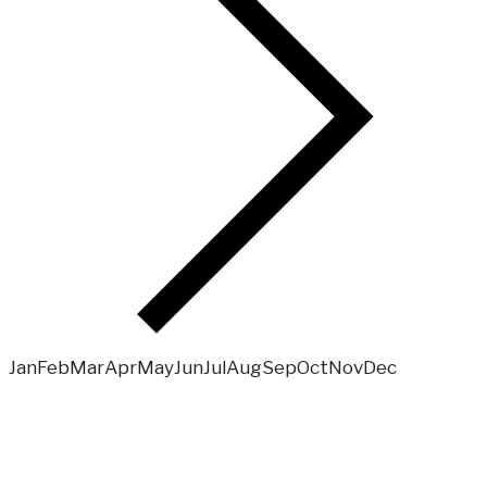
Jan
Feb
Mar
Apr
May
Jun
Jul
Aug
Sep
Oct
Nov
Dec