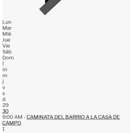
Lun
Mar
Mié
Jue
Vie
Sáb
Dom
l
m
m
j
v
s
d
29
30
9:00 AM -
CAMINATA DEL BARRIO A LA CASA DE
CAMPO
1