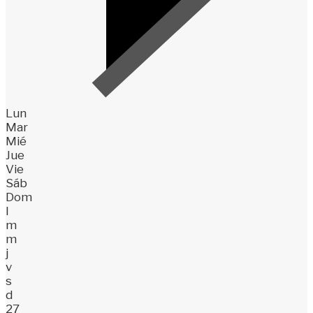
Lun
Mar
Mié
Jue
Vie
Sáb
Dom
l
m
m
j
v
s
d
27