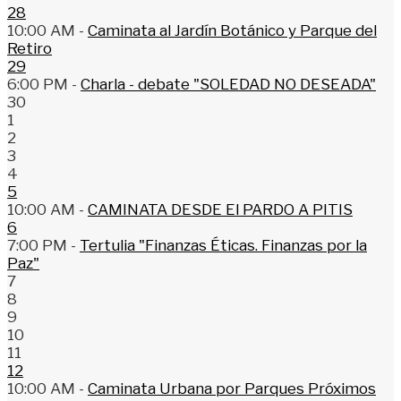
28
10:00 AM -
Caminata al Jardín Botánico y Parque del
Retiro
29
6:00 PM -
Charla - debate "SOLEDAD NO DESEADA"
30
1
2
3
4
5
10:00 AM -
CAMINATA DESDE El PARDO A PITIS
6
7:00 PM -
Tertulia "Finanzas Éticas. Finanzas por la
Paz"
7
8
9
10
11
12
10:00 AM -
Caminata Urbana por Parques Próximos