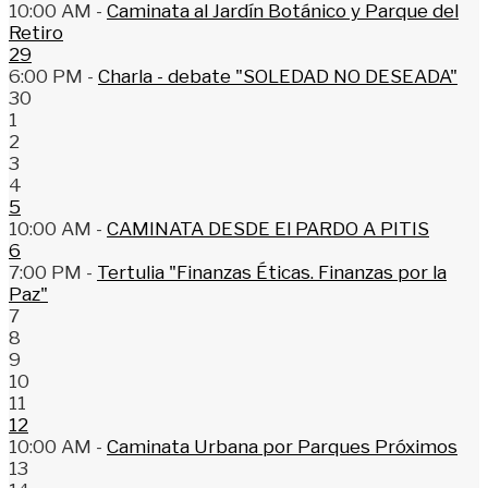
10:00 AM -
Caminata al Jardín Botánico y Parque del
Retiro
29
6:00 PM -
Charla - debate "SOLEDAD NO DESEADA"
30
1
2
3
4
5
10:00 AM -
CAMINATA DESDE El PARDO A PITIS
6
7:00 PM -
Tertulia "Finanzas Éticas. Finanzas por la
Paz"
7
8
9
10
11
12
10:00 AM -
Caminata Urbana por Parques Próximos
13