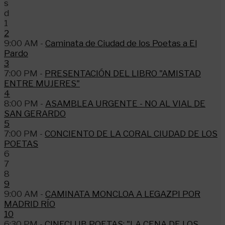
s
d
1
2
9:00 AM -
Caminata de Ciudad de los Poetas a El
Pardo
3
7:00 PM -
PRESENTACIÓN DEL LIBRO "AMISTAD
ENTRE MUJERES"
4
8:00 PM -
ASAMBLEA URGENTE - NO AL VIAL DE
SAN GERARDO
5
7:00 PM -
CONCIENTO DE LA CORAL CIUDAD DE LOS
POETAS
6
7
8
9
9:00 AM -
CAMINATA MONCLOA A LEGAZPI POR
MADRID RÍO
10
6:30 PM -
CINECLUB POETAS: "LA CENA DE LOS