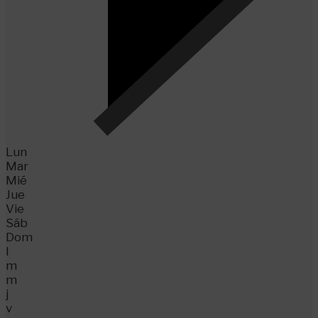
Lun
Mar
Mié
Jue
Vie
Sáb
Dom
l
m
m
j
v