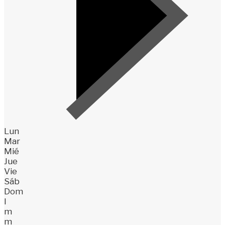
Lun
Mar
Mié
Jue
Vie
Sáb
Dom
l
m
m