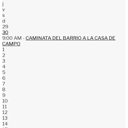
j
v
s
d
29
30
9:00 AM -
CAMINATA DEL BARRIO A LA CASA DE
CAMPO
1
2
3
4
5
6
7
8
9
10
11
12
13
14