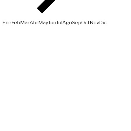
Ene
Feb
Mar
Abr
May
Jun
Jul
Ago
Sep
Oct
Nov
Dic