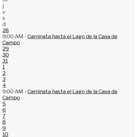
j
v
s
d
28
9:00 AM -
Caminata hasta el Lago de la Casa de
Campo
29
30
31
1
2
3
4
9:00 AM -
Caminata hasta el Lago de la Casa de
Campo
5
6
7
8
9
10