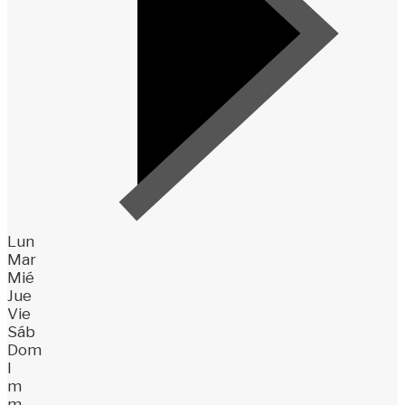
Lun
Mar
Mié
Jue
Vie
Sáb
Dom
l
m
m