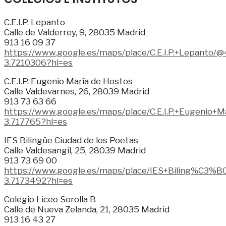
C.E.I.P. Lepanto
Calle de Valderrey, 9, 28035 Madrid
913 16 09 37
https://www.google.es/maps/place/C.E.I.P.+Lepan
3.7210306?hl=es
C.E.I.P. Eugenio María de Hostos
Calle Valdevarnes, 26, 28039 Madrid
913 73 63 66
https://www.google.es/maps/place/C.E.I.P.+Eugen
3.717765?hl=es
IES Bilingüe Ciudad de los Poetas
Calle Valdesangil, 25, 28039 Madrid
913 73 69 00
https://www.google.es/maps/place/IES+Biling%C3%
3.7173492?hl=es
Colegio Liceo Sorolla B
Calle de Nueva Zelanda, 21, 28035 Madrid
913 16 43 27