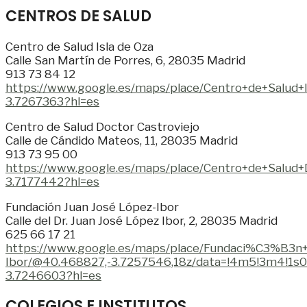
CENTROS DE SALUD
Centro de Salud Isla de Oza
Calle San Martín de Porres, 6, 28035 Madrid
913 73 84 12
https://www.google.es/maps/place/Centro+de+Salu
3.7267363?hl=es
Centro de Salud Doctor Castroviejo
Calle de Cándido Mateos, 11, 28035 Madrid
913 73 95 00
https://www.google.es/maps/place/Centro+de+Salu
3.7177442?hl=es
Fundación Juan José López-Ibor
Calle del Dr. Juan José López Ibor, 2, 28035 Madrid
625 66 17 21
https://www.google.es/maps/place/Fundaci%C3%B
Ibor/@40.468827,-3.7257546,18z/data=!4m5!3m4!1
3.7246603?hl=es
COLEGIOS E INSTITUTOS