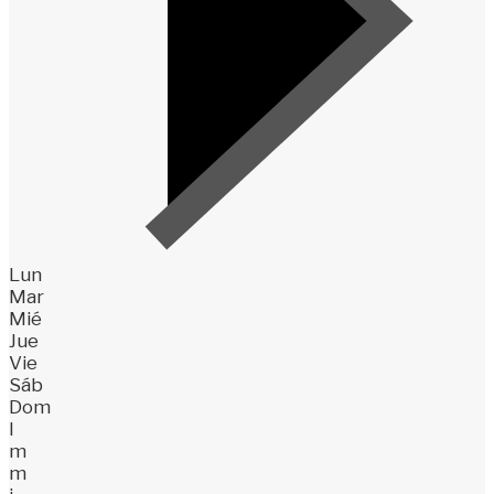
Lun
Mar
Mié
Jue
Vie
Sáb
Dom
l
m
m