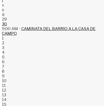
j
v
s
d
29
30
9:00 AM -
CAMINATA DEL BARRIO A LA CASA DE
CAMPO
1
2
3
4
5
6
7
8
9
10
11
12
13
14
15