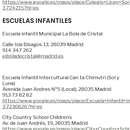
https://www.google.es/maps/place/Colegio+Liceo+S
3.724215?hl=es
ESCUELAS INFANTILES
Escuela infantil Municipal La Bola de Cristal
Calle Isla Bisagos 13, 28039 Madrid
914 347 262
eiboladecristal@madrid.es
Escuela Infantil Intercultural Can ta Chimutri (Sol y
Luna)
Avenida Juan Andres Nº5 (Local), 28035 Madrid
913 73 82 82
https://www.google.es/maps/place/Escuela+Infanti
3.7236826?hl=es
City Country School Children’s
Av. de Juan Andrés, 19, 28035 Madrid
https://www.google.es/maps/place/City+Country+Sc