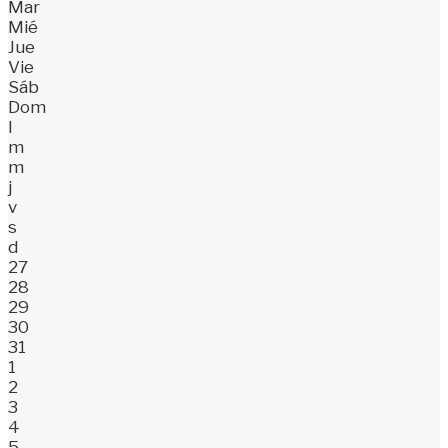
Mar
Mié
Jue
Vie
Sáb
Dom
l
m
m
j
v
s
d
27
28
29
30
31
1
2
3
4
5