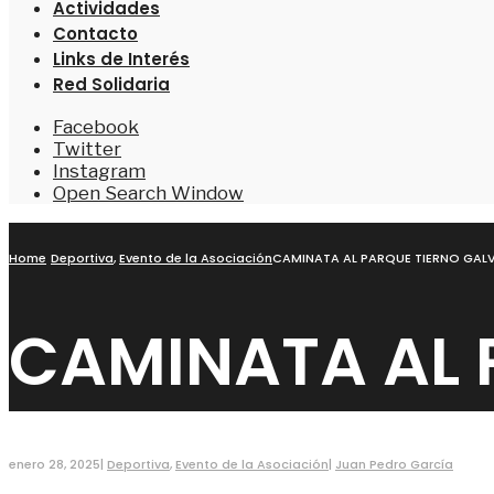
Actividades
Contacto
Links de Interés
Red Solidaria
Facebook
Twitter
Instagram
Open Search Window
Home
Deportiva
,
Evento de la Asociación
CAMINATA AL PARQUE TIERNO GAL
CAMINATA AL 
enero 28, 2025
|
Deportiva
,
Evento de la Asociación
|
Juan Pedro García