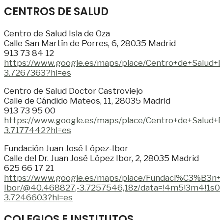
CENTROS DE SALUD
Centro de Salud Isla de Oza
Calle San Martín de Porres, 6, 28035 Madrid
913 73 84 12
https://www.google.es/maps/place/Centro+de+Salu
3.7267363?hl=es
Centro de Salud Doctor Castroviejo
Calle de Cándido Mateos, 11, 28035 Madrid
913 73 95 00
https://www.google.es/maps/place/Centro+de+Salu
3.7177442?hl=es
Fundación Juan José López-Ibor
Calle del Dr. Juan José López Ibor, 2, 28035 Madrid
625 66 17 21
https://www.google.es/maps/place/Fundaci%C3%B
Ibor/@40.468827,-3.7257546,18z/data=!4m5!3m4!1
3.7246603?hl=es
COLEGIOS E INSTITUTOS