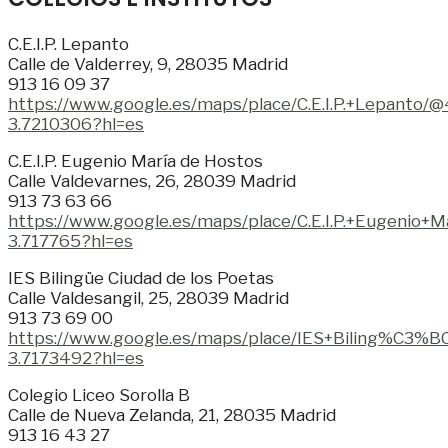
C.E.I.P. Lepanto
Calle de Valderrey, 9, 28035 Madrid
913 16 09 37
https://www.google.es/maps/place/C.E.I.P.+Lepan
3.7210306?hl=es
C.E.I.P. Eugenio María de Hostos
Calle Valdevarnes, 26, 28039 Madrid
913 73 63 66
https://www.google.es/maps/place/C.E.I.P.+Eugen
3.717765?hl=es
IES Bilingüe Ciudad de los Poetas
Calle Valdesangil, 25, 28039 Madrid
913 73 69 00
https://www.google.es/maps/place/IES+Biling%C3%
3.7173492?hl=es
Colegio Liceo Sorolla B
Calle de Nueva Zelanda, 21, 28035 Madrid
913 16 43 27