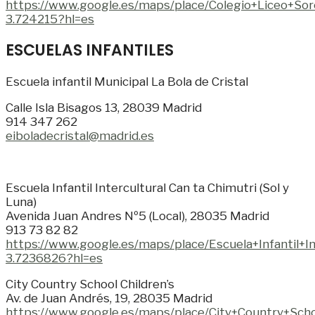
https://www.google.es/maps/place/Colegio+Liceo+S
3.724215?hl=es
ESCUELAS INFANTILES
Escuela infantil Municipal La Bola de Cristal
Calle Isla Bisagos 13, 28039 Madrid
914 347 262
eiboladecristal@madrid.es
Escuela Infantil Intercultural Can ta Chimutri (Sol y
Luna)
Avenida Juan Andres Nº5 (Local), 28035 Madrid
913 73 82 82
https://www.google.es/maps/place/Escuela+Infanti
3.7236826?hl=es
City Country School Children’s
Av. de Juan Andrés, 19, 28035 Madrid
https://www.google.es/maps/place/City+Country+Sc