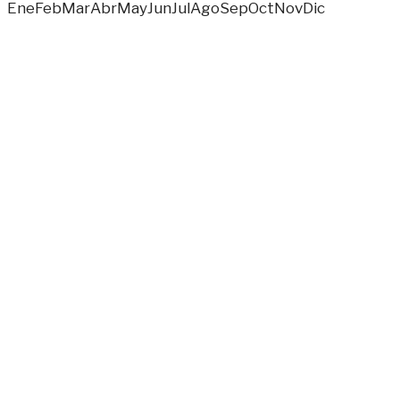
Ene
Feb
Mar
Abr
May
Jun
Jul
Ago
Sep
Oct
Nov
Dic