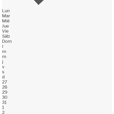
Lun
Mar
Mié
Jue
Vie
Sáb
Dom
l
m
m
j
v
s
d
27
28
29
30
31
1
2