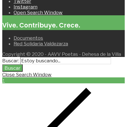
Twitter
Instagram
Open Search Window
Vive. Contribuye. Crece.
Documentos
Red Solidaria Valdezarza
Copyright © 2020 - AAVV Poetas - Dehesa de la Villa
Buscar:
Buscar
Close Search Window
↑