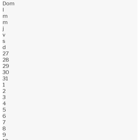
Dom
l
m
m
j
v
s
d
27
28
29
30
31
1
2
3
4
5
6
7
8
9