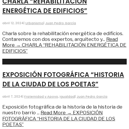
CHARLA “REHABILITACIÓN
ENERGÉTICA DE EDIFICIOS”
abril 12, 2024
|
Urbanismo
|
Juan Pedro García
Charla sobre la rehabilitación energética de edificios.
Contaremos con dos expertos, arquitecto y
...
Read
More →
CHARLA “REHABILITACIÓN ENERGÉTICA DE
EDIFICIOS”
EXPOSICIÓN FOTOGRÁFICA “HISTORIA
DE LA CIUDAD DE LOS POETAS”
abril 7, 2024
|
Fraternidad y Apoyo
,
Igualdad
|
Juan Pedro García
Exposición fotográfica de la historia de la historia de
nuestro barrio
...
Read More →
EXPOSICIÓN
FOTOGRÁFICA “HISTORIA DE LA CIUDAD DE LOS
POETAS”