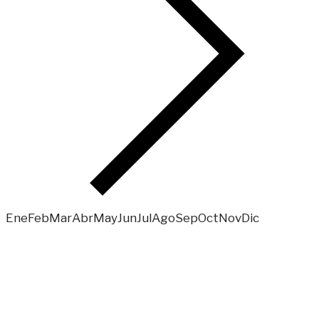
Ene
Feb
Mar
Abr
May
Jun
Jul
Ago
Sep
Oct
Nov
Dic