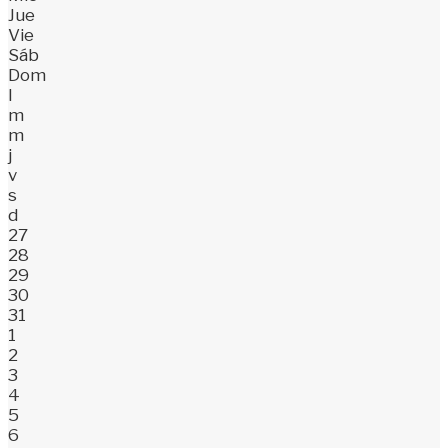
Jue
Vie
Sáb
Dom
l
m
m
j
v
s
d
27
28
29
30
31
1
2
3
4
5
6