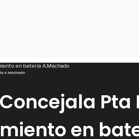
ría A.Machado
. Concejala Pta
miento en bate