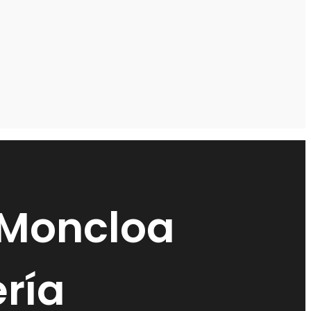
 Moncloa
ría