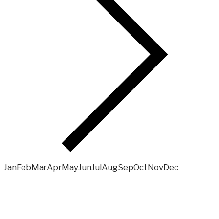
Jan
Feb
Mar
Apr
May
Jun
Jul
Aug
Sep
Oct
Nov
Dec