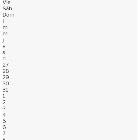
Vie
Sáb
Dom
l
m
m
j
v
s
d
27
28
29
30
31
1
2
3
4
5
6
7
8