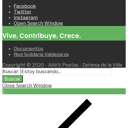
Facebook
Twitter
Instagram
Open Search Window
Vive. Contribuye. Crece.
Documentos
Red Solidaria Valdezarza
Copyright © 2020 - AAVV Poetas - Dehesa de la Villa
Buscar:
Buscar
Close Search Window
↑